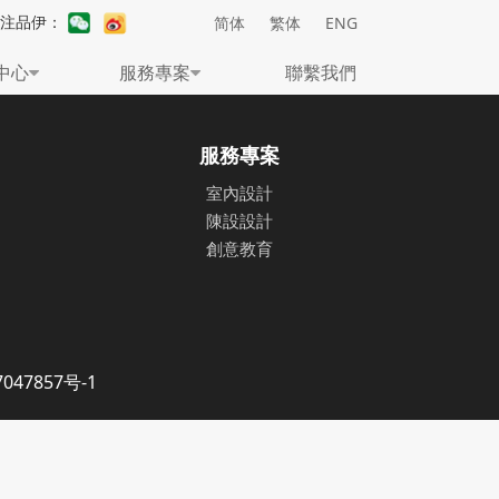
關注品伊：
简体
繁体
ENG
中心
服務專案
聯繫我們
服務專案
室內設計
陳設設計
創意教育
047857号-1